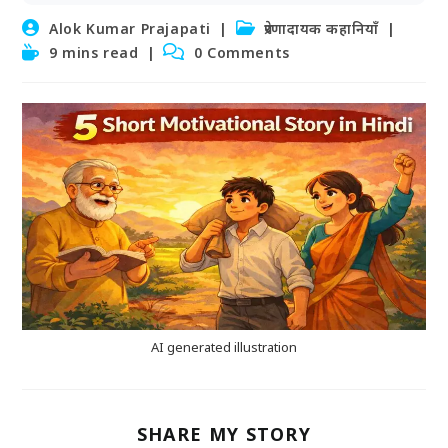
Post
Post
Alok Kumar Prajapati
प्रेरणादायक कहानियाँ
author:
category:
Reading
Post
9 mins read
0 Comments
time:
comments:
AI generated illustration
SHARE
SHARE MY STORY