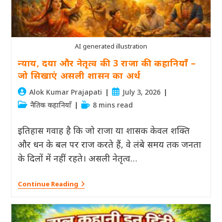
2
कहानियां
AI generated illustration
न्याय, दया और नेतृत्व की 3 राजा की कहानियाँ –
जो सिखाएं असली शासन का अर्थ
Post
Post
Alok Kumar Prajapati
July 3, 2026
author:
published:
Post
Reading
नैतिक कहानियाँ
8 mins read
category:
time:
इतिहास गवाह है कि जो राजा या शासक केवल शक्ति
और धन के बल पर राज करते हैं, वे लंबे समय तक जनता
के दिलों में नहीं रहते। असली नेतृत्व…
न्याय,
Continue Reading
दया
और
नेतृत्व
की