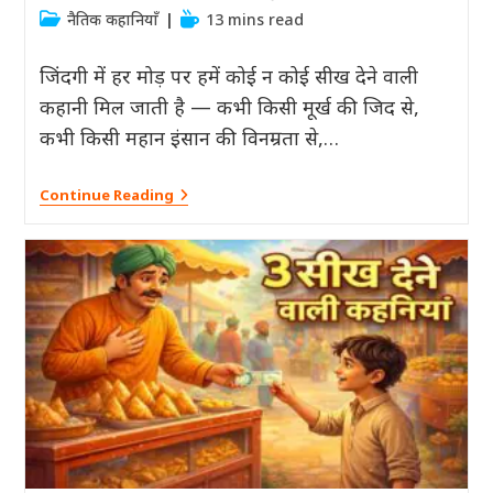
author:
published:
Post
Reading
नैतिक कहानियाँ
13 mins read
category:
time:
जिंदगी में हर मोड़ पर हमें कोई न कोई सीख देने वाली
कहानी मिल जाती है — कभी किसी मूर्ख की जिद से,
कभी किसी महान इंसान की विनम्रता से,…
Moral
Continue Reading
And
Motivational
Stories
In
Hindi
–
जीवन
बदलने
वाली
4
प्रेरणादायक
कहानियां