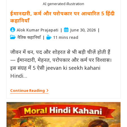
AI generated illustration
ईमानदारी, कर्म और परोपकार पर आधारित 5 हिंदी
कहानियाँ
Post
Post
Alok Kumar Prajapati
June 30, 2026
author:
published:
Post
Reading
नैतिक कहानियाँ
11 mins read
category:
time:
जीवन में धन, पद और शोहरत से भी बड़ी चीज़ें होती हैं
— ईमानदारी, मेहनत, परोपकार और कर्म पर विश्वास।
इस संग्रह में 5 ऐसी jeevan ki seekh kahani
Hindi…
ईमानदारी,
Continue Reading
कर्म
और
परोपकार
पर
आधारित
5
हिंदी
कहानियाँ