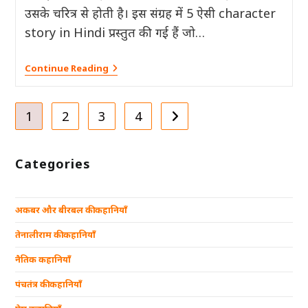
उसके चरित्र से होती है। इस संग्रह में 5 ऐसी character
story in Hindi प्रस्तुत की गई हैं जो…
अहंकार,
Continue Reading
क्रोध
और
क्षमा
पर
1
2
3
4
Go to the next page
आधारित
5
हिंदी
कहानियाँ
Categories
–
जो
बनाएं
आपका
अकबर और बीरबल की कहानियाँ
असली
चरित्र
तेनालीराम की कहानियाँ
नैतिक कहानियाँ
पंचतंत्र की कहानियाँ