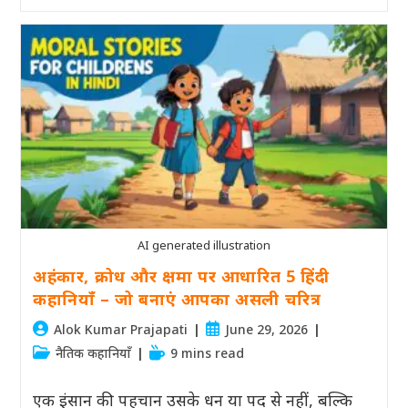
का
न्याय,
बुद्धिमानी
और
सही
निर्णय
की
5
हिंदी
कहानियाँ
AI generated illustration
अहंकार, क्रोध और क्षमा पर आधारित 5 हिंदी
कहानियाँ – जो बनाएं आपका असली चरित्र
Post
Post
Alok Kumar Prajapati
June 29, 2026
author:
published:
Post
Reading
नैतिक कहानियाँ
9 mins read
category:
time:
एक इंसान की पहचान उसके धन या पद से नहीं, बल्कि