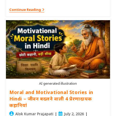
राज्य
Continue Reading
का
उत्तराधिकारी
कौन
–
राजा
की
शिक्षाप्रद
हिंदी
कहानियाँ
AI generated illustration
Moral and Motivational Stories in
Hindi – जीवन बदलने वाली 4 प्रेरणादायक
कहानियां
Post
Post
Alok Kumar Prajapati
July 2, 2026