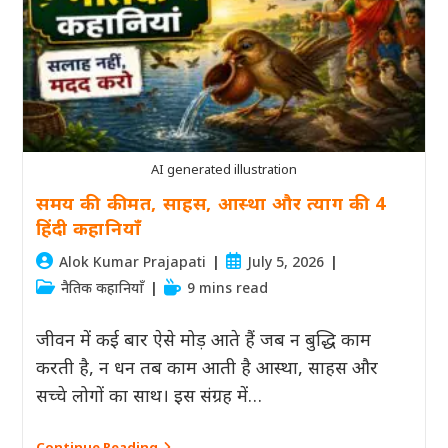
कहानियाँ
हिंदी
में
AI generated illustration
समय की कीमत, साहस, आस्था और त्याग की 4
हिंदी कहानियाँ
Post
Post
Alok Kumar Prajapati
July 5, 2026
author:
published:
Post
Reading
नैतिक कहानियाँ
9 mins read
category:
time:
जीवन में कई बार ऐसे मोड़ आते हैं जब न बुद्धि काम
करती है, न धन तब काम आती है आस्था, साहस और
सच्चे लोगों का साथ। इस संग्रह में…
समय
Continue Reading