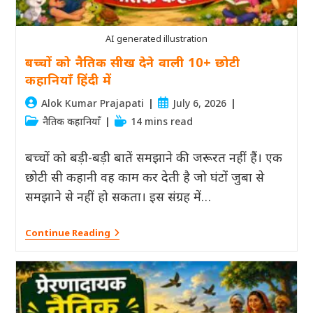
AI generated illustration
बच्चों को नैतिक सीख देने वाली 10+ छोटी
कहानियाँ हिंदी में
Post
Post
Alok Kumar Prajapati
July 6, 2026
author:
published:
Post
Reading
नैतिक कहानियाँ
14 mins read
category:
time:
बच्चों को बड़ी-बड़ी बातें समझाने की जरूरत नहीं हैं। एक
छोटी सी कहानी वह काम कर देती है जो घंटों जुबा से
समझाने से नहीं हो सकता। इस संग्रह में…
बच्चों
Continue Reading
को
नैतिक
सीख
देने
वाली
10+
छोटी