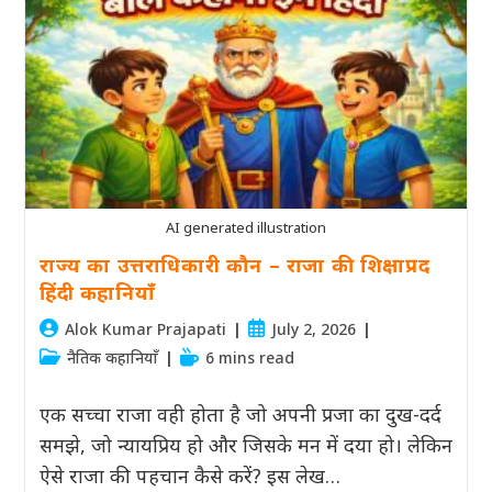
3
राजा
की
कहानियाँ
–
जो
सिखाएं
असली
शासन
का
अर्थ
AI generated illustration
राज्य का उत्तराधिकारी कौन – राजा की शिक्षाप्रद
हिंदी कहानियाँ
Post
Post
Alok Kumar Prajapati
July 2, 2026
author:
published:
Post
Reading
नैतिक कहानियाँ
6 mins read
category:
time:
एक सच्चा राजा वही होता है जो अपनी प्रजा का दुख-दर्द
समझे, जो न्यायप्रिय हो और जिसके मन में दया हो। लेकिन
ऐसे राजा की पहचान कैसे करें? इस लेख…