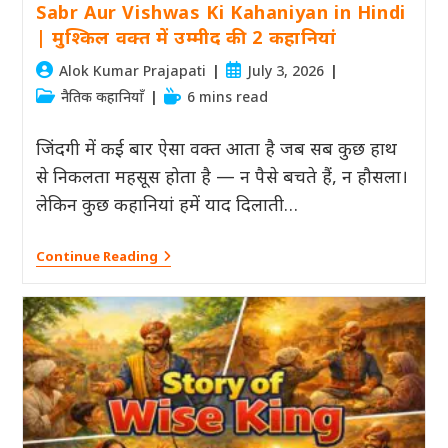
Sabr Aur Vishwas Ki Kahaniyan in Hindi
| मुश्किल वक्त में उम्मीद की 2 कहानियां
Post
Post
Alok Kumar Prajapati
July 3, 2026
author:
published:
Post
Reading
नैतिक कहानियाँ
6 mins read
category:
time:
जिंदगी में कई बार ऐसा वक्त आता है जब सब कुछ हाथ
से निकलता महसूस होता है — न पैसे बचते हैं, न हौसला।
लेकिन कुछ कहानियां हमें याद दिलाती…
Sabr
Continue Reading
Aur
Vishwas
Ki
Kahaniyan
In
Hindi
|
मुश्किल
वक्त
में
उम्मीद
की