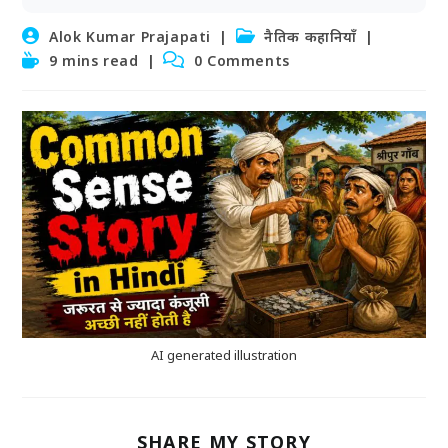
Post
Post
Alok Kumar Prajapati
नैतिक कहानियाँ
author:
category:
Reading
Post
9 mins read
0 Comments
time:
comments:
AI generated illustration
SHARE
SHARE MY STORY