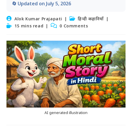
🔄 Updated on July 5, 2026
Post
Post
Alok Kumar Prajapati
हिन्दी कहानियाँ
author:
category:
Reading
Post
15 mins read
0 Comments
time:
comments:
AI generated illustration