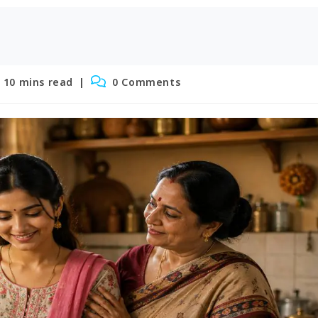
ading
Post
10 mins read
0 Comments
e:
comments: