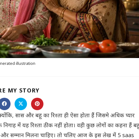
nerated illustration
SHARE
RE MY STORY
THIS
CONTENT
s
Opens
Opens
Opens
in
in
in
a
a
a
्योंकि, सास और बहू का रिश्ता ही ऐसा होता हैं जिसमे अधिक प्यार
new
new
new
ow
window
window
window
िगाह में यह रिश्ता ठीक नहीं होता। वही कुछ लोगों का कहना हैं बह
्जत और सम्मान मिलना चाहिए। तो चलिए आज के इस लेख में 5 saas