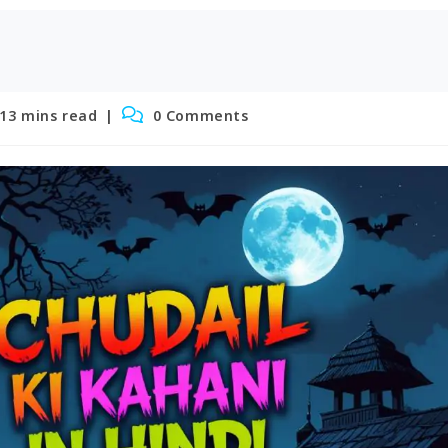
ding
Post
13 mins read
0 Comments
e:
comments: