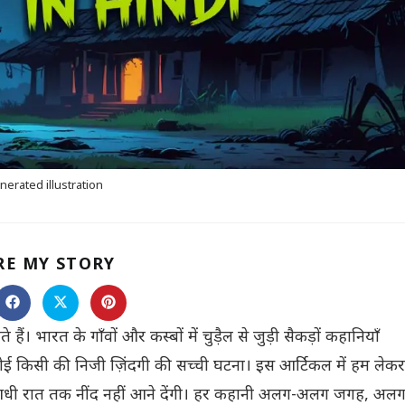
nerated illustration
SHARE
RE MY STORY
THIS
CONTENT
s
Opens
Opens
Opens
in
in
in
a
a
a
ैं। भारत के गाँवों और कस्बों में चुड़ैल से जुड़ी सैकड़ों कहानियाँ
new
new
new
ow
window
window
window
ो कोई किसी की निजी ज़िंदगी की सच्ची घटना। इस आर्टिकल में हम लेकर
 आधी रात तक नींद नहीं आने देंगी। हर कहानी अलग-अलग जगह, अल