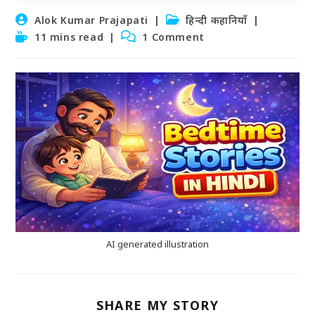
Post
Post
Alok Kumar Prajapati
हिन्दी कहानियाँ
author:
category:
Reading
Post
11 mins read
1 Comment
time:
comments:
AI generated illustration
SHARE
SHARE MY STORY